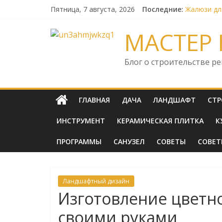
Skip
Пятница, 7 августа, 2026
Последние:
Жалюзи дл
to
Какие выб
content
Как выбра
МАСТЕР 
HubSpot к
Безопасно
Блог о строительстве р
ГЛАВНАЯ
ДАЧА
ЛАНДШАФТ
СТР
ИНСТРУМЕНТ
КЕРАМИЧЕСКАЯ ПЛИТКА
К
ПРОГРАММЫ
САНУЗЕЛ
СОВЕТЫ
СОВЕ
Ландшафтный дизайн
Изготовление цветн
своими руками