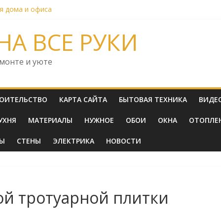
я дома и офиса
рать жалюзи для дома и офиса: полный гид по материалам и кон
ть минералы для спортсменов и повышения эффективности тре
НА ВСЕ РУКИ
омплексная платформа для маркетинга и продаж
сть домашнего компьютера
емонте и уюте
ОИТЕЛЬСТВО
КАРТА САЙТА
БЫТОВАЯ ТЕХНИКА
ВИДЕ
УХНЯ
МАТЕРИАЛЫ
НУЖНОЕ
ОБОИ
ОКНА
ОТОПЛЕ
ТЫ
СТЕНЫ
ЭЛЕКТРИКА
НОВОСТИ
ой тротуарной плитки