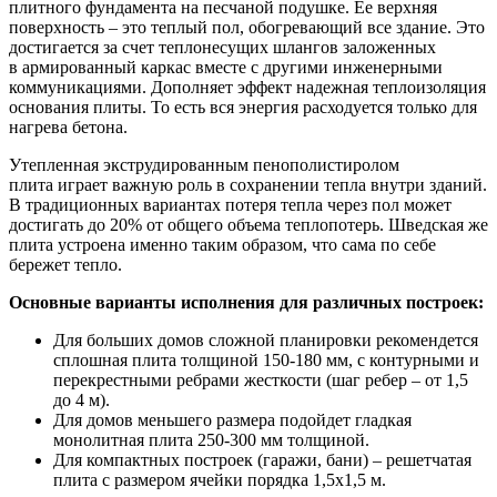
плитного фундамента на песчаной подушке. Ее верхняя
поверхность – это теплый пол, обогревающий все здание. Это
достигается за счет теплонесущих шлангов заложенных
в армированный каркас вместе с другими инженерными
коммуникациями. Дополняет эффект надежная теплоизоляция
основания плиты. То есть вся энергия расходуется только для
нагрева бетона.
Утепленная экструдированным пенополистиролом
плита играет важную роль в сохранении тепла внутри зданий.
В традиционных вариантах потеря тепла через пол может
достигать до 20% от общего объема теплопотерь. Шведская же
плита устроена именно таким образом, что сама по себе
бережет тепло.
Основные варианты исполнения для различных построек:
Для больших домов сложной планировки рекомендется
сплошная плита толщиной 150-180 мм, с контурными и
перекрестными ребрами жесткости (шаг ребер – от 1,5
до 4 м).
Для домов меньшего размера подойдет гладкая
монолитная плита 250-300 мм толщиной.
Для компактных построек (гаражи, бани) – решетчатая
плита с размером ячейки порядка 1,5х1,5 м.