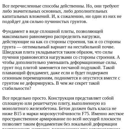
Все перечисленные способы действенны. Но, они требуют
либо значительных основных, либо дополнительных
капитальных вложений. И, к сожалению, ни один из них не
подойдет для сильно пучинистых грунтов.
Фундамент в виде сплошной плиты, позволяющей
максимально равномерно распределить нагрузки,
действующие на как со стороны строения, так и со стороны
грунта — оптимальный вариант на нестабильной почве.
Шведская плита укладывается таким образом, что силы
пучения уравновесятся нагрузками со стороны строения. А
чтобы дополнительно уменьшить деформационные силы,
грунт под плитой заменяется песчаной подушкой. Такой
плавающий фундамент, даже если и будет подвержен
сезонным перемещениям, поднимется и опустится вместе с
грунтом не деформируясь. В чем же секрет такой
стабильности?
Все предельно просто. Конструкция представляет собой
сплошную или решетчатую плиту, выполненную из
монолитного железобетона. Бетон должен быть класса не
ниже В15 и марки морозоустойчивости F75. Именно жесткое
пространственное армирование по всей несущей плоскости
позволяет таким фундаментам без локальной деформации