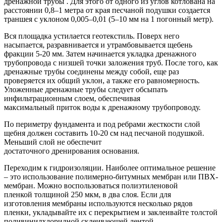
дренажной трубы . Для этого от одного из углов котлована на
расстоянии 0,8–1 метра от края песчаной подушки создается
траншея с уклоном 0,005–0,01 (5–10 мм на 1 погонный метр).
Вся площадка устилается геотекстиль. Поверх него
насыпается, разравнивается и утрамбовывается щебень
фракции 5-20 мм. Затем начинается укладка дренажного
трубопровода с низшей точки заложения труб. После того, как
дренажные трубы соединены между собой, еще раз
проверяется их общий уклон, а также его равномерность.
Уложенные дренажные трубы следует обсыпать
инфильтрационным слоем, обеспечивая
максимальный приток воды к дренажному трубопроводу.
По периметру фундамента и под ребрами жесткости слой
щебня должен составить 10-20 см над песчаной подушкой.
Меньший слой не обеспечит
достаточного дренирования основания.
Переходим к гидроизоляции. Наиболее оптимальное решение
– это использование полимерно-битумных мембран или ПВХ-
мембран. Можно воспользоваться полиэтиленовой
пленкой толщиной 250 мкм, в два слоя. Если для
изготовления мембраны используются несколько рядов
пленки, укладывайте их с перекрытием и заклеивайте толстой
поливинилхлоридной склеивающей лентой.