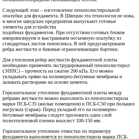
Следующий этап – изготовление пенополистирольной
опалубки для фундамента. В Швеции эта технология не нова,
и многие шведские предприятия выпускают готовые
элементы для устройства
подобных фундаментов. При отсутствии готовых блоков
импровизируем и выстраиваем несъемную опалубку из
стандартных листов пеноплекса. В ней предусматриваем
ребра жесткости и боковые ограничивающие бортики.
Для утепления ребер жесткости фундаментной плиты
необходимо применять экструдированный пенополистирол
(ЭППС) – прочность на сжатие 200 кПа. Его можно
укладывать прямо на полимерно-битумные мембраны и
заливать растворами на основе цемента.
Горизонтальное утепление фундаментной плиты между
ребрами жесткости можно выполнить из пенополистирола
марки ПСБ-С35 (жилые помещения) и ПСБ-С50 при больших
нагрузках (гараж). Перед укладкой его на полимерно-
битумные мембраны следует проложить один слой
полиэтиленовой пленки внахлест 100-150 мм.
Горизонтальное утепление отмостки по периметру
фундамента выполняется из пенополистирола марки ПСБ-