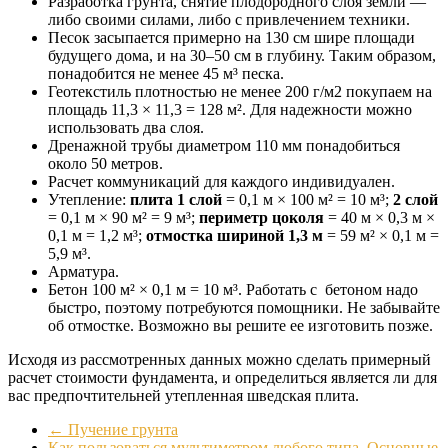
Разработка грунта, снятие плодородного слоя земли —
либо своими силами, либо с привлечением техники.
Песок засыпается примерно на 130 см шире площади
будущего дома, и на 30–50 см в глубину. Таким образом,
понадобится не менее 45 м³ песка.
Геотекстиль плотностью не менее 200 г/м2 покупаем на
площадь 11,3 × 11,3 = 128 м². Для надежности можно
использовать два слоя.
Дренажной трубы диаметром 110 мм понадобиться
около 50 метров.
Расчет коммуникаций для каждого индивидуален.
Утепление:
плита 1 слой
= 0,1 м × 100 м² = 10 м³;
2 слой
= 0,1 м × 90 м² = 9 м³;
периметр цоколя
= 40 м × 0,3 м ×
0,1 м = 1,2 м³;
отмостка шириной 1,3 м
= 59 м² × 0,1 м =
5,9 м³.
Арматура.
Бетон 100 м² × 0,1 м = 10 м³. Работать с бетоном надо
быстро, поэтому потребуются помощники. Не забывайте
об отмостке. Возможно вы решите ее изготовить позже.
Исходя из рассмотренных данных можно сделать примерный
расчет стоимости фундамента, и определиться является ли для
вас предпочтительней утепленная шведская плита.
←
Пучение грунта
Как пользоваться мультиметром любого типа. Основные