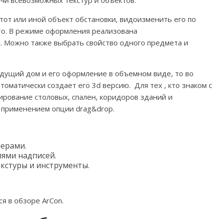
чи всевозможных текстур и объектов.
от или иной объект обстановки, видоизменить его по
то. В режиме оформления реализована
и. Можно также выбрать свойство одного предмета и
удущий дом и его оформление в объемном виде, то во
оматически создает его 3d версию. Для тех , кто знаком с
ирование столовых, спален, коридоров зданий и
 применением опции drag&drop.
мерами.
ями надписей.
екстуры и инструменты.
я в обзоре ArCon.