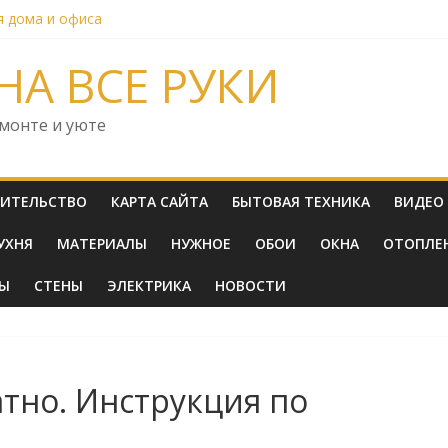
я дома и офиса
ать жалюзи для дома и офиса: полный гид по материалам и кон
ть минералы для спортсменов и повышения эффективности трен
НА ВСЕ РУКИ
омплексная платформа для маркетинга и продаж
сть домашнего компьютера
емонте и уюте
ОИТЕЛЬСТВО
КАРТА САЙТА
БЫТОВАЯ ТЕХНИКА
ВИДЕО
УХНЯ
МАТЕРИАЛЫ
НУЖНОЕ
ОБОИ
ОКНА
ОТОПЛЕ
ТЫ
СТЕНЫ
ЭЛЕКТРИКА
НОВОСТИ
атно. Инструкция по