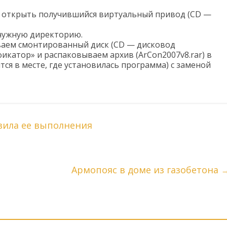
к открыть получившийся виртуальный привод (CD —
 нужную директорию.
аем смонтированный диск (CD — дисковод
фикатор» и распаковываем архив (ArCon2007v8.rar) в
тся в месте, где установилась программа) с заменой
вила ее выполнения
Армопояс в доме из газобетона