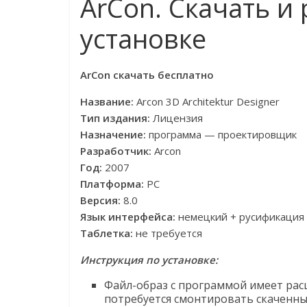
ArCon. Скачать и 
установке
ArCon скачать бесплатно
Название:
Arcon 3D Architektur Designer
Тип издания:
Лицензия
Назначение:
программа — проектировщик
Разработчик:
Arcon
Год:
2007
Платформа:
PC
Версия:
8.0
Язык интерфейса:
немецкий + русификация
Таблетка:
не требуется
Инструкция по установке:
Файл-образ с программой имеет рас
потребуется смонтировать скаченны