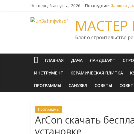
Skip
Четверг, 6 августа, 2026
Последние:
Жалюзи дл
to
Какие выбр
content
Как выбра
МАСТЕР 
HubSpot к
Безопасно
Блог о строительстве р
ГЛАВНАЯ
ДАЧА
ЛАНДШАФТ
СТР
ИНСТРУМЕНТ
КЕРАМИЧЕСКАЯ ПЛИТКА
К
ПРОГРАММЫ
САНУЗЕЛ
СОВЕТЫ
СОВЕ
Программы
ArCon скачать беспл
установке