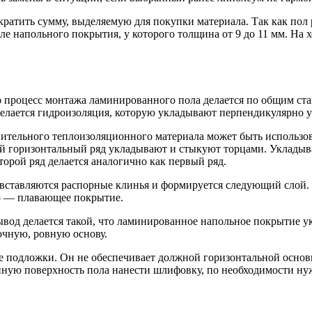
ратить сумму, выделяемую для покупки материала. Так как пол 
ле напольного покрытия, у которого толщина от 9 до 11 мм. Н
о процесс монтажа ламинированного пола делается по общим ст
делается гидроизоляция, которую укладывают перпендикулярно у
нительного теплоизоляционного материала может быть использ
й горизонтальный ряд укладывают и стыкуют торцами. Укладыва
торой ряд делается аналогично как первый ряд.
и вставляются распорные клинья и формируется следующий слой.
но — плавающее покрытие.
ывод делается такой, что ламинированное напольное покрытие у
очную, ровную основу.
е подложки. Он не обеспечивает должной горизонтальной основы
нную поверхность пола нанести шлифовку, по необходимости ну