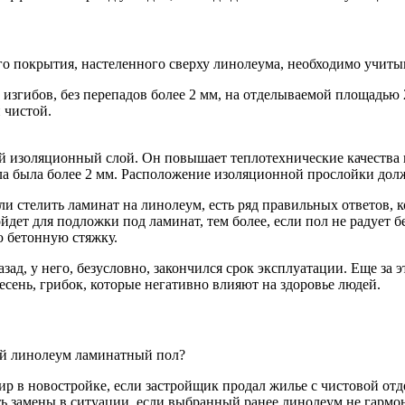
 покрытия, настеленного сверху линолеума, необходимо учиты
 изгибов, без перепадов более 2 мм, на отделываемой площадью 
 чистой.
изоляционный слой. Он повышает теплотехнические качества п
а была более 2 мм. Расположение изоляционной прослойки дол
и стелить ламинат на линолеум, есть ряд правильных ответов, к
дет для подложки под ламинат, тем более, если пол не радует 
 бетонную стяжку.
зад, у него, безусловно, закончился срок эксплуатации. Еще за
ень, грибок, которые негативно влияют на здоровье людей.
ий линолеум ламинатный пол?
тир в новостройке, если застройщик продал жилье с чистовой о
ь замены в ситуации, если выбранный ранее линолеум не гармо