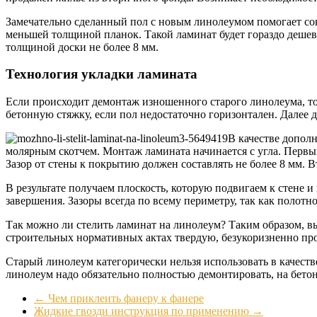
Замечательно сделанный пол с новым линолеумом помогает сок
меньшей толщиной планок. Такой ламинат будет гораздо дешев
толщиной доски не более 8 мм.
Технология укладки ламината
Если происходит демонтаж изношенного старого линолеума, т
бетонную стяжку, если пол недостаточно горизонтален. Далее 
В качестве допол
молярным скотчем. Монтаж ламината начинается с угла. Первы
Зазор от стены к покрытию должен составлять не более 8 мм. В
В результате получаем плоскость, которую подвигаем к стене 
завершения. Зазоры всегда по всему периметру, так как полот
Так можно ли стелить ламинат на линолеум? Таким образом, в
строительных нормативных актах твердую, безукоризненно пр
Старый линолеум категорически нельзя использовать в качеств
линолеум надо обязательно полностью демонтировать, на бето
←
Чем приклеить фанеру к фанере
Жидкие гвозди инструкция по применению
→