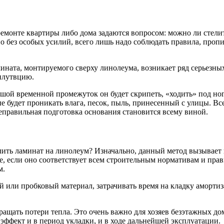
емонте квартиры либо дома задаются вопросом: можно ли стели
о без особых усилий, всего лишь надо соблюдать правила, про
ната, монтируемого сверху линолеума, возникает ряд серьезных
сплутвцию.
шой временной промежуток он будет скрипеть, «ходить» под ног
рые будет проникать влага, песок, пыль, принесенный с улицы. 
еправильная подготовка основания становится всему виной.
лить ламинат на линолеум? Изначально, данный метод вызывает 
, если оно соответствует всем строительным нормативам и прав
м.
й или пробковый материал, затрачивать время на кладку аморти
щать потери тепла. Это очень важно для хозяев безэтажных дом
эффект и в период укладки, и в ходе дальнейшей эксплуатации.