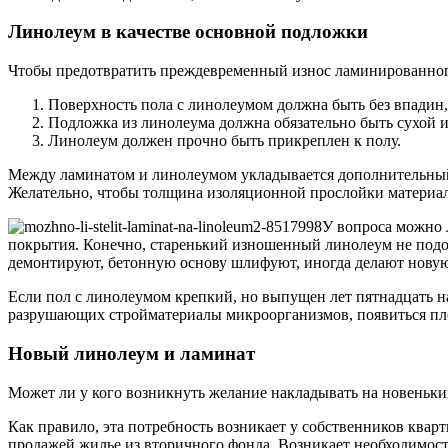
Линолеум в качестве основной подложки
Чтобы предотвратить преждевременный износ ламинированного
Поверхность пола с линолеумом должна быть без впадин,
Подложка из линолеума должна обязательно быть сухой и
Линолеум должен прочно быть прикреплен к полу.
Между ламинатом и линолеумом укладывается дополнительный 
Желательно, чтобы толщина изоляционной прослойки материал
У вопроса можно л
покрытия. Конечно, старенький изношенный линолеум не подой
демонтируют, бетонную основу шлифуют, иногда делают новую
Если пол с линолеумом крепкий, но выпущен лет пятнадцать на
разрушающих стройматериалы микроорганизмов, появиться плес
Новый линолеум и ламинат
Может ли у кого возникнуть желание накладывать на новеньк
Как правило, эта потребность возникает у собственников квар
продажей жилье из вторичного фонда. Возникает необходимост