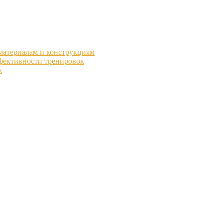
 материалам и конструкциям
фективности тренировок
ж