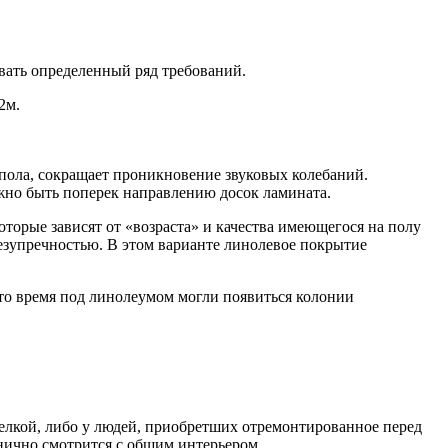
вать определенный ряд требований.
2м.
ола, сокращает проникновение звуковых колебаний.
жно быть поперек направлению досок ламината.
оторые зависят от «возраста» и качества имеющегося на полу
безупречностью. В этом варианте линолевое покрытие
 это время под линолеумом могли появиться колонии
тделкой, либо у людей, приобретших отремонтированное перед
нично смотрится с общим интерьером.