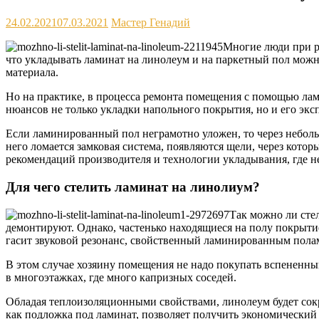
24.02.2021
07.03.2021
Мастер Генадий
Многие люди при р
что укладывать ламинат на линолеум и на паркетный пол можн
материала.
Но на практике, в процесса ремонта помещения с помощью лами
нюансов не только укладки напольного покрытия, но и его эк
Если ламинированный пол неграмотно уложен, то через неболь
него ломается замковая система, появляются щели, через кото
рекомендаций производителя и технологии укладывания, где н
Для чего стелить ламинат на линолиум?
Так можно ли сте
демонтируют. Однако, частенько находящиеся на полу покрытие
гасит звуковой резонанс, свойственный ламинированным пола
В этом случае хозяину помещения не надо покупать вспененны
в многоэтажках, где много капризных соседей.
Обладая теплоизоляционными свойствами, линолеум будет сокра
как подложка под ламинат, позволяет получить экономический 