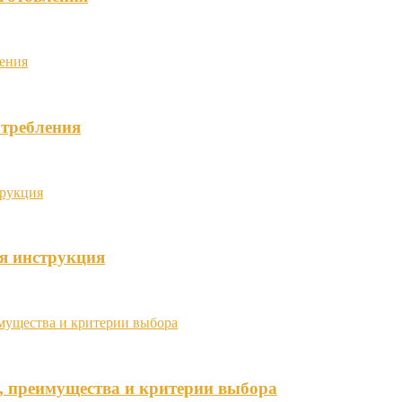
отребления
я инструкция
, преимущества и критерии выбора