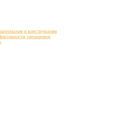
 материалам и конструкциям
фективности тренировок
ж