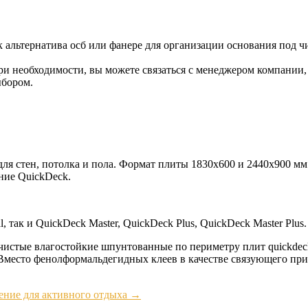
ак альтернатива осб или фанере для организации основания под 
и необходимости, вы можете связаться с менеджером компании, 
ыбором.
я стен, потолка и пола. Формат плиты 1830х600 и 2440х900 мм.
ние QuickDeck.
 так и QuickDeck Master, QuickDeck Plus, QuickDeck Master Plus.
и чистые влагостойкие шпунтованные по периметру плит quickde
 Вместо фенолформальдегидных клеев в качестве связующего пр
ение для активного отдыха
→