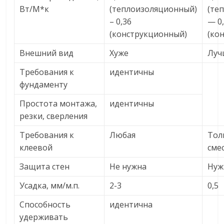
Вт/М*к
(теплоизоляционный)
(те
– 0,36
— 0
(конструкционный)
(ко
Внешний вид
Хуже
Луч
Требования к
идентичны
фундаменту
Простота монтажа,
идентичны
резки, сверления
Требования к
Любая
Тол
клеевой
сме
Защита стен
Не нужна
Нуж
Усадка, мм/м.п.
2-3
0,5
Способность
идентична
удерживать