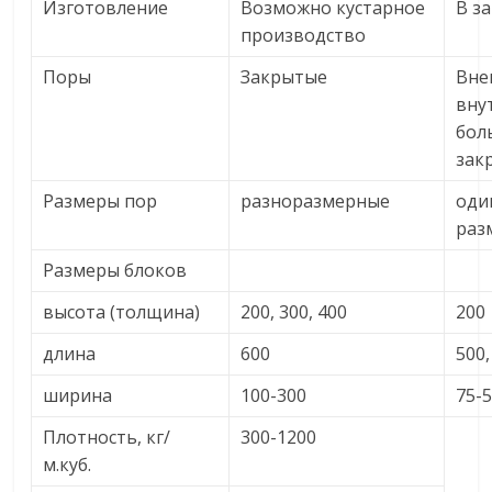
Изготовление
Возможно кустарное
В з
производство
Поры
Закрытые
Вне
вну
бол
зак
Размеры пор
разноразмерные
оди
раз
Размеры блоков
высота (толщина)
200, 300, 400
200
длина
600
500,
ширина
100-300
75-
Плотность, кг/
300-1200
м.куб.