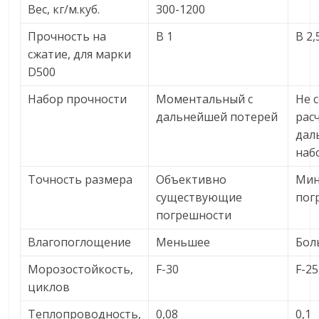
Вес, кг/м.куб.
300-1200
Прочность на
В 1
В 2,
сжатие, для марки
D500
Набор прочности
Моментальный с
Не 
дальнейшей потерей
рас
дал
наб
Точность размера
Объективно
Мин
существующие
пог
погрешности
Влагопоглощение
Меньшее
Бол
Морозостойкость,
F-30
F-25
циклов
Теплопроводность,
0,08
0,1