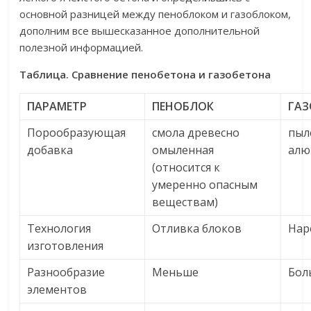
основной разницей между пеноблоком и газоблоком,
дополним все вышесказанное дополнительной
полезной информацией.
Таблица. Сравнение пенобетона и газобетона
ПАРАМЕТР
ПЕНОБЛОК
ГА
Порообразующая
смола древесно
пыл
добавка
омыленная
алю
(относится к
умеренно опасным
веществам)
Технология
Отливка блоков
Нар
изготовления
Разнообразие
Меньше
Бол
элементов