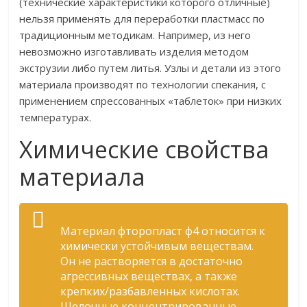
(технические характеристики которого отличные)
нельзя применять для переработки пластмасс по
традиционным методикам. Например, из него
невозможно изготавливать изделия методом
экструзии либо путем литья. Узлы и детали из этого
материала производят по технологии спекания, с
применением спрессованных «таблеток» при низких
температурах.
Химические свойства
материала
Материал фторопласт ф4 относится к
химически устойчивым веществам.
Он не растворяется в достаточно
агрессивных веществах, а также
крепких/разбавленных кислотах.
Щелочные концентрированные