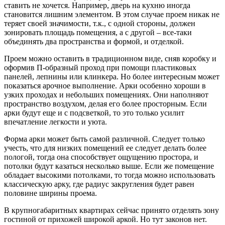
ставить не хочется. Например, дверь на кухню иногда
становится лишним элементом. В этом случае проем никак не
теряет своей значимости, т.к., с одной стороны, должен
зонировать площадь помещения, а с другой – все-таки
объединять два пространства и формой, и отделкой.
Проем можно оставить в традиционном виде, сняв коробку и
оформив П-образный проход при помощи пластиковых
панелей, лепнины или клинкера. Но более интересным может
показаться арочное выполнение. Арки особенно хороши в
узких проходах и небольших помещениях. Они наполняют
пространство воздухом, делая его более просторным. Если
арки будут еще и с подсветкой, то это только усилит
впечатление легкости и уюта.
Форма арки может быть самой различной. Следует только
учесть, что для низких помещений ее следует делать более
пологой, тогда она способствует ощущению простора, и
потолки будут казаться несколько выше. Если же помещение
обладает высокими потолками, то тогда можно использовать
классическую арку, где радиус закругления будет равен
половине ширины проема.
В крупногабаритных квартирах сейчас принято отделять зону
гостиной от прихожей широкой аркой. Но тут законов нет.