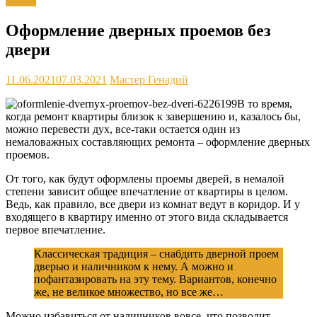
Двери
Оформление дверных проемов без
двери
11.06.2021
07.03.2021
Мастер Генадий
В то время,
когда ремонт квартиры близок к завершению и, казалось бы,
можно перевести дух, все-таки остается один из
немаловажных составляющих ремонта – оформление дверных
проемов.
От того, как будут оформлены проемы дверей, в немалой
степени зависит общее впечатление от квартиры в целом.
Ведь, как правило, все двери из комнат ведут в коридор. И у
входящего в квартиру именно от этого вида складывается
первое впечатление.
Классическая традиция – снабдить дверной проем
дверью и наличником к нему. А можно и
пофантазировать на эту тему. Вариантов, конечно
же, не великое множество, но все же…
Можно избавиться от наличников вовсе, что позволит