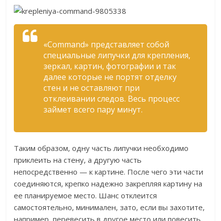
«Command» представляет собой
специальные липучки для крепления,
зеркал, картин, фотографии и так
далее которые не портят отделку
стен и не оставляют при
отклеивании следов. Весь процесс
займет всего пару минут.
Таким образом, одну часть липучки необходимо
приклеить на стену, а другую часть
непосредственно — к картине. После чего эти части
соединяются, крепко надежно закрепляя картину на
ее планируемое место. Шанс отклеится
самостоятельно, минимален, зато, если вы захотите,
например, перевесить в другое место или повесить