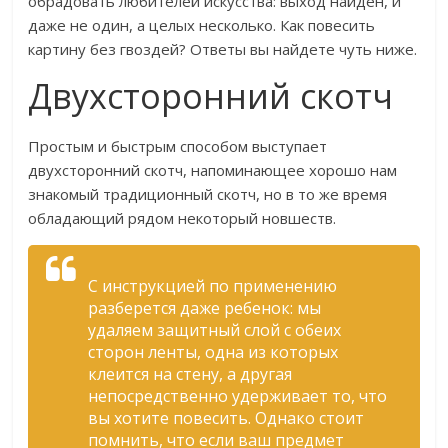
обрадовать любителей искусства: выход найден, и
даже не один, а целых несколько. Как повесить
картину без гвоздей? Ответы вы найдете чуть ниже.
Двухсторонний скотч
Простым и быстрым способом выступает
двухсторонний скотч, напоминающее хорошо нам
знакомый традиционный скотч, но в то же время
обладающий рядом некоторый новшеств.
С инструкцией по применению
разберется даже ребенок: мы
удаляем защитный слой с обеих
сторон ленты, одна из которых
клеится на стену, а другая
непосредственно удерживает то, что
вы хотите повесить. Однако стоит
помнить, что если ваш предмет