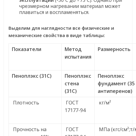
эксплуатации
(-50ºС до +75ºС). Однако при
чрезмерном нагревании материал может
плавиться и воспламеняться.
Выделим для наглядности все физические и
механические свойства в виде таблицы:
Показатели
Метод
Размерность
испытания
Пеноплэкс (31С)
Пеноплэкс
Пеноплэкс
стена
фундамент (35
(31С)
антиперенов)
Плотность
ГОСТ
кг/м²
17177-94
Прочность на
ГОСТ
МПа (кгс/см²;т/