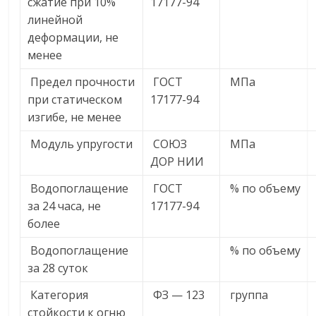
сжатие при 10%
17177-94
линейной
деформации, не
менее
Предел прочности
ГОСТ
МПа
при статическом
17177-94
изгибе, не менее
Модуль упругости
СОЮЗ
МПа
ДОР НИИ
Водопоглащение
ГОСТ
% по объему
за 24 часа, не
17177-94
более
Водопоглащение
% по объему
за 28 суток
Категория
ФЗ — 123
группа
стойкости к огню