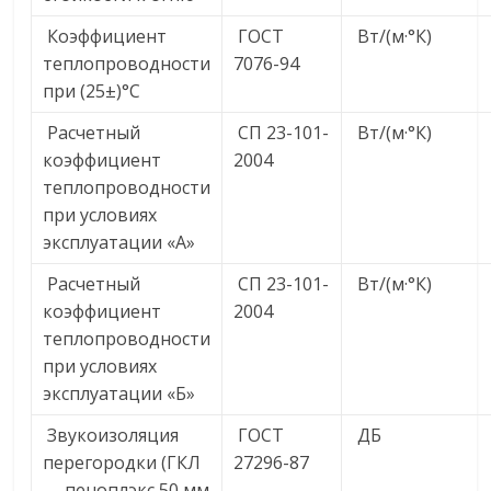
Коэффициент
ГОСТ
Вт/(м·°К)
теплопроводности
7076-94
при (25±)°С
Расчетный
СП 23-101-
Вт/(м·°К)
коэффициент
2004
теплопроводности
при условиях
эксплуатации «А»
Расчетный
СП 23-101-
Вт/(м·°К)
коэффициент
2004
теплопроводности
при условиях
эксплуатации «Б»
Звукоизоляция
ГОСТ
ДБ
перегородки (ГКЛ
27296-87
— пеноплэкс 50 мм